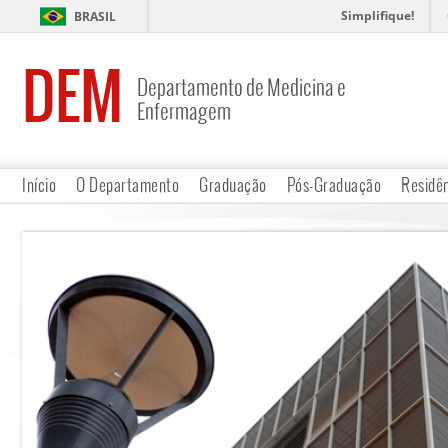
Simplifique!
BRASIL
DEM
Departamento de Medicina e
Enfermagem
Início
O Departamento
Graduação
Pós-Graduação
Residê