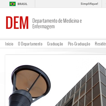
Simplifique!
BRASIL
DEM
Departamento de Medicina e
Enfermagem
Início
O Departamento
Graduação
Pós-Graduação
Residê