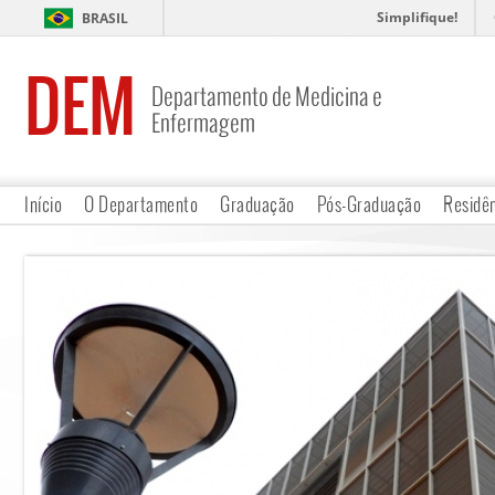
Simplifique!
BRASIL
DEM
Departamento de Medicina e
Enfermagem
Início
O Departamento
Graduação
Pós-Graduação
Residê