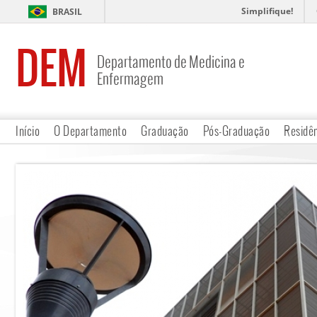
Simplifique!
BRASIL
DEM
Departamento de Medicina e
Enfermagem
Início
O Departamento
Graduação
Pós-Graduação
Residê