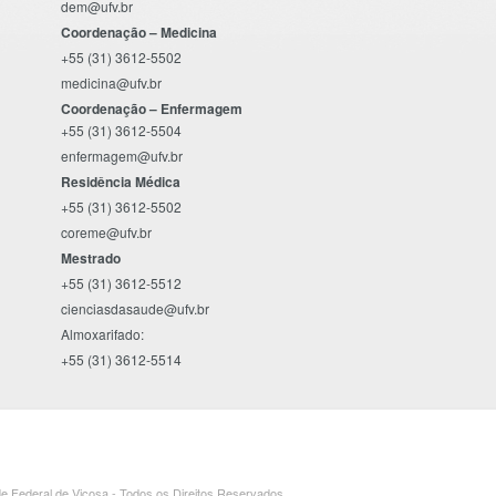
dem@ufv.br
Coordenação – Medicina
+55 (31) 3612-5502
medicina@ufv.br
Coordenação – Enfermagem
+55 (31) 3612-5504
enfermagem@ufv.br
Residência Médica
+55 (31) 3612-5502
coreme@ufv.br
Mestrado
+55 (31) 3612-5512
cienciasdasaude@ufv.br
Almoxarifado:
+55 (31) 3612-5514
e Federal de Viçosa - Todos os Direitos Reservados