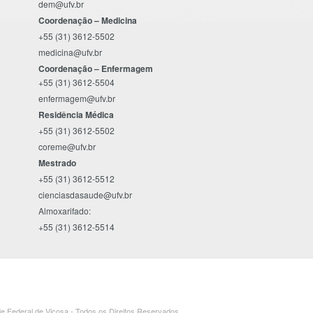
dem@ufv.br
Coordenação – Medicina
+55 (31) 3612-5502
medicina@ufv.br
Coordenação – Enfermagem
+55 (31) 3612-5504
enfermagem@ufv.br
Residência Médica
+55 (31) 3612-5502
coreme@ufv.br
Mestrado
+55 (31) 3612-5512
cienciasdasaude@ufv.br
Almoxarifado:
+55 (31) 3612-5514
e Federal de Viçosa - Todos os Direitos Reservados