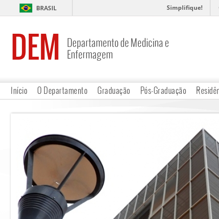
Simplifique!
BRASIL
DEM
Departamento de Medicina e
Enfermagem
Início
O Departamento
Graduação
Pós-Graduação
Residê