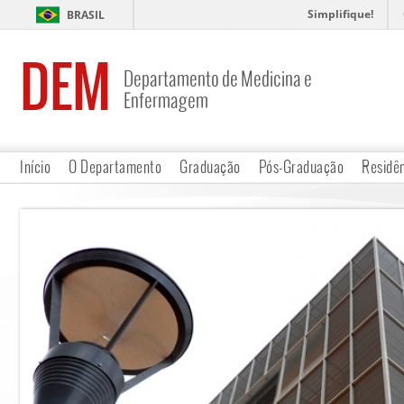
Simplifique!
BRASIL
DEM
Departamento de Medicina e
Enfermagem
Início
O Departamento
Graduação
Pós-Graduação
Residê