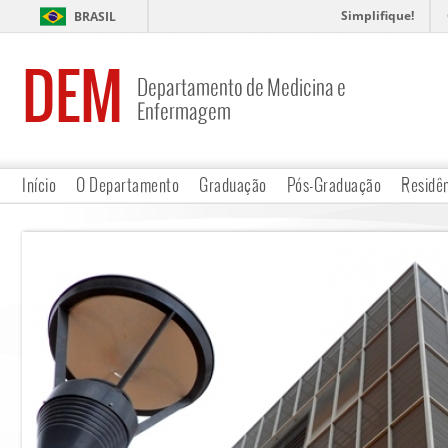
Simplifique!
BRASIL
DEM
Departamento de Medicina e
Enfermagem
Início
O Departamento
Graduação
Pós-Graduação
Residê