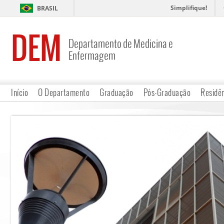
Simplifique!
BRASIL
DEM
Departamento de Medicina e
Enfermagem
Início
O Departamento
Graduação
Pós-Graduação
Residê