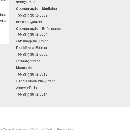
dem@ufv.br
Coordenação – Medicina
dos.
+55 (31) 3612-5502
eira
medicina@ufv.br
Coordenação – Enfermagem
+55 (31) 3612-5504
enfermagem@ufv.br
Residência Médica
+55 (31) 3612-5502
coreme@ufv.br
Mestrado
+55 (31) 3612-5512
cienciasdasaude@ufv.br
Almoxarifado:
+55 (31) 3612-5514
e Federal de Viçosa - Todos os Direitos Reservados