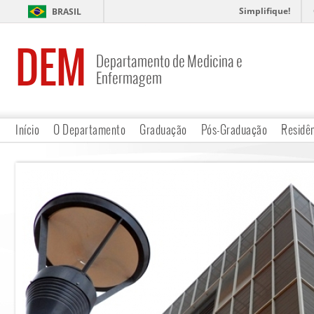
Simplifique!
BRASIL
DEM
Departamento de Medicina e
Enfermagem
Início
O Departamento
Graduação
Pós-Graduação
Residê