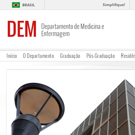
Simplifique!
BRASIL
DEM
Departamento de Medicina e
Enfermagem
Início
O Departamento
Graduação
Pós-Graduação
Residê