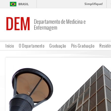
Simplifique!
BRASIL
DEM
Departamento de Medicina e
Enfermagem
Início
O Departamento
Graduação
Pós-Graduação
Residê