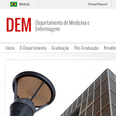
Simplifique!
BRASIL
DEM
Departamento de Medicina e
Enfermagem
Início
O Departamento
Graduação
Pós-Graduação
Residê